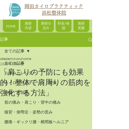
岡田カイロプラクティック
浜松整体院
施術
施術の
料金/地
施術
HOME
内容
流れ
図
実績
記事
全ての記事
okadaminoruhome
全ての記事
2025年3月18日
「肩こりの予防にも効果
お休みカレンダー
的！整体で肩周りの筋肉を
カイロプラクティック / 整体
強化する方法」
頭痛・片頭痛
首の痛み・肩こり・背中の痛み
猫背・側弯症・姿勢の歪み
腰痛・ギックリ腰・椎間板ヘルニア