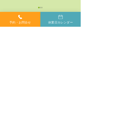
予約・お問合せ
休業日カレンダー
コメント
コメントを追加…
神経系機能の最適化：身
「症状ではなく
体と脳のコミュニケーシ
プローチする」
ョンを円滑にする鍵
ラクティックの
当院では、小さなお子様からご年配の方、妊婦の方ま
で、どなたでも安心してカイロプラクティックを受けて
いただけます。身体が痛くて動かしにくい方や、動くの
もつらい方もご安心ください。
症状に合わせて丁寧に施術いたしますので、お気軽にご
相談ください。
​完全
ご相談やご予約は、お電話で
予約制