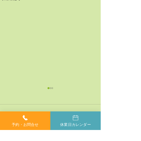
コメント
予約・お問合せ
休業日カレンダー
コメントを追加…
神経系機能の最適化：身
「症状ではなく