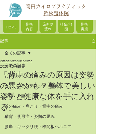
岡田カイロプラクティック
浜松整体院
施術
施術の
料金/地
施術
HOME
内容
流れ
図
実績
記事
全ての記事
okadaminoruhome
全ての記事
2025年3月19日
「背中の痛みの原因は姿勢
お休みカレンダー
の悪さかも？整体で美しい
カイロプラクティック / 整体
姿勢と健康な体を手に入れ
頭痛・片頭痛
る」
首の痛み・肩こり・背中の痛み
猫背・側弯症・姿勢の歪み
腰痛・ギックリ腰・椎間板ヘルニア