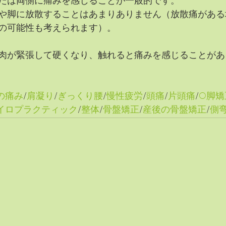
たは両側に痛みを感じることが一般的です。
や脚に放散することはあまりありません（放散痛がある
の可能性も考えられます）。
肉が緊張して硬くなり、触れると痛みを感じることがあ
の痛み
/
肩凝り
/
ぎっくり腰
/
慢性疲労
/
頭痛
/
片頭痛
/
O脚矯
イロプラクティック
/
整体
/
骨盤矯正
/
産後の骨盤矯正
/
側