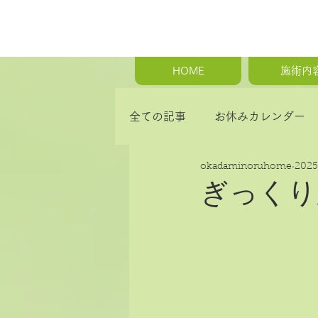
HOME
施術内
全ての記事
お休みカレンダー
okadaminoruhome
202
首の痛み・肩こり・背中の痛み
ぎっくり
骨盤矯正・産後の骨盤矯正