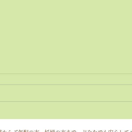
神経系機能の最適化：身体と
「症
脳のコミュニケーションを円
ーチ
滑にする鍵
ック