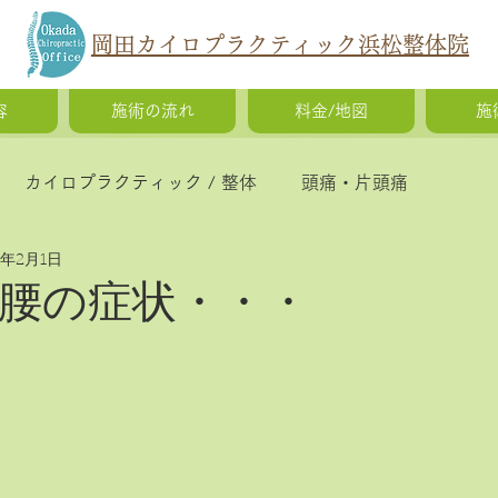
岡田カイロプラクティック浜松整体院
容
施術の流れ
料金/地図
施
カイロプラクティック / 整体
頭痛・片頭痛
5年2月1日
猫背・側弯症・姿勢の歪み
腰痛・ギックリ腰・椎間
腰の症状・・・
慢性疲労・体調不良
O脚矯正・X脚矯正