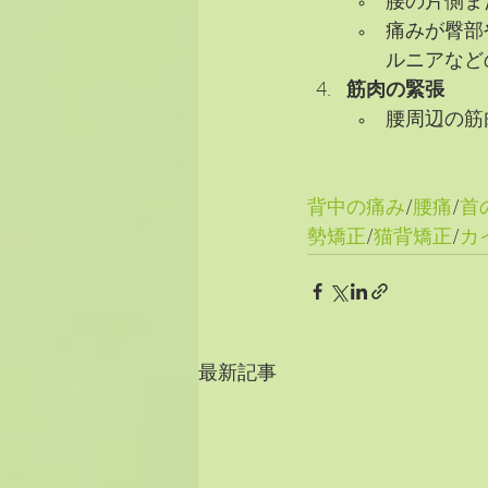
腰の片側ま
痛みが臀部
ルニアなど
筋肉の緊張
腰周辺の筋
背中の痛み
/
腰痛
/
首
勢矯正
/
猫背矯正
/
カ
最新記事