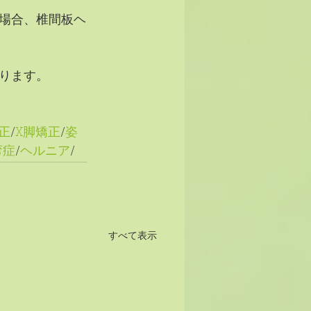
場合、椎間板ヘ
ります。
正
/
X脚矯正
/
姿
弯症
/
ヘルニア
/
すべて表示