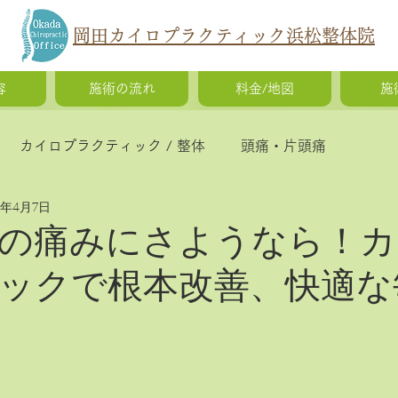
岡田カイロプラクティック浜松整体院
容
施術の流れ
料金/地図
施
カイロプラクティック / 整体
頭痛・片頭痛
5年4月7日
猫背・側弯症・姿勢の歪み
腰痛・ギックリ腰・椎間
の痛みにさようなら！カ
ックで根本改善、快適な
慢性疲労・体調不良
O脚矯正・X脚矯正