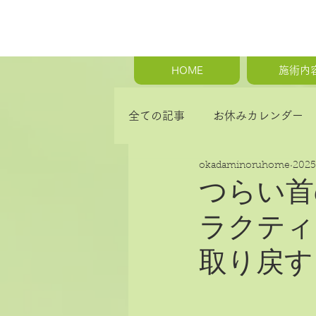
HOME
施術内
全ての記事
お休みカレンダー
okadaminoruhome
202
首の痛み・肩こり・背中の痛み
つらい首
ラクティ
骨盤矯正・産後の骨盤矯正
取り戻す