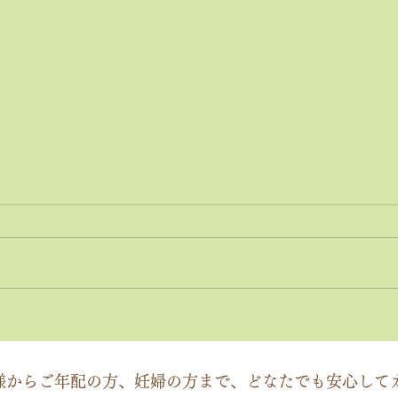
神経系機能の最適化：身体と
「症
脳のコミュニケーションを円
ーチ
滑にする鍵
ック
様からご年配の方、妊婦の方まで、どなたでも安心して