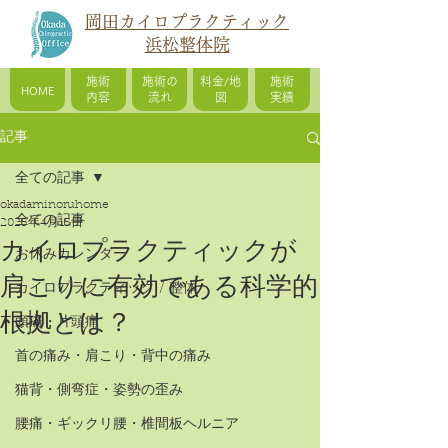
岡田カイロプラクティック
浜松整体院
施術
施術の
料金/地
施術
HOME
内容
流れ
図
実績
記事
全ての記事
okadaminoruhome
全ての記事
2025年4月15日
カイロプラクティックが
お休みカレンダー
肩こりに有効である科学的
カイロプラクティック / 整体
根拠とは？
頭痛・片頭痛
首の痛み・肩こり・背中の痛み
猫背・側弯症・姿勢の歪み
腰痛・ギックリ腰・椎間板ヘルニア