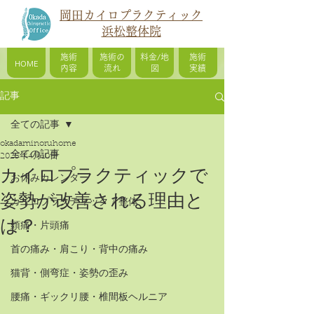
岡田カイロプラクティック
浜松整体院
施術
施術の
料金/地
施術
HOME
内容
流れ
図
実績
記事
全ての記事
okadaminoruhome
全ての記事
2025年4月10日
カイロプラクティックで
お休みカレンダー
姿勢が改善される理由と
カイロプラクティック / 整体
は？
頭痛・片頭痛
首の痛み・肩こり・背中の痛み
猫背・側弯症・姿勢の歪み
腰痛・ギックリ腰・椎間板ヘルニア