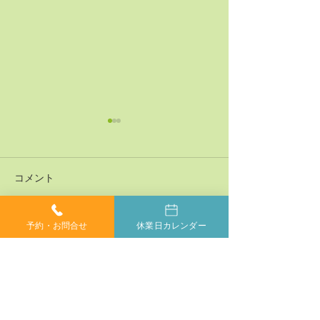
コメント
予約・お問合せ
休業日カレンダー
コメントを追加…
神経系機能の最適化：身
「症状ではなく
体と脳のコミュニケーシ
プローチする」
ョンを円滑にする鍵
ラクティックの
当院では、小さなお子様からご年配の方、妊婦の方ま