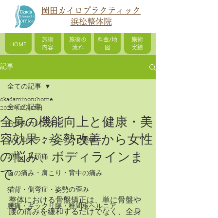
岡田カイロプラクティック
浜松整体院
施術
施術の
料金/地
施術
HOME
内容
流れ
図
実績
記事
全ての記事
okadaminoruhome
全ての記事
2025年12月13日
全身の機能向上と健康・美
お休みカレンダー
容効果：姿勢改善から女性
カイロプラクティック / 整体
の悩み、ボディラインま
頭痛・片頭痛
で
首の痛み・肩こり・背中の痛み
猫背・側弯症・姿勢の歪み
整体における骨盤矯正は、単に骨盤や
腰痛・ギックリ腰・椎間板ヘルニア
腰の痛みを緩和するだけでなく、全身