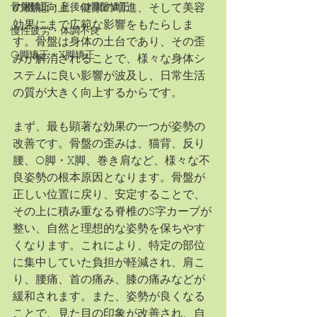
骨盤矯正・産後の骨盤矯正
の機能向上、健康の増進、そして美容
効果にまで広範な影響をもたらしま
慢性疲労・体調不良
す。骨盤は身体の土台であり、その歪
O脚矯正・X脚矯正
みが解消されることで、様々な身体シ
ステムに良い影響が波及し、日常生活
の質が大きく向上するからです。
まず、最も顕著な効果の一つが姿勢の
改善です。骨盤の歪みは、猫背、反り
腰、O脚・X脚、巻き肩など、様々な不
良姿勢の根本原因となります。骨盤が
正しい位置に戻り、安定することで、
その上に積み重なる脊椎のS字カーブが
整い、自然と理想的な姿勢を保ちやす
くなります。これにより、特定の部位
に集中していた負担が軽減され、肩こ
り、腰痛、首の痛み、膝の痛みなどが
緩和されます。また、姿勢が良くなる
ことで、見た目の印象が改善され、自