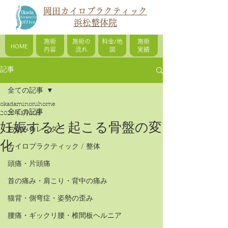
岡田カイロプラクティック
浜松整体院
施術
施術の
料金/地
施術
HOME
内容
流れ
図
実績
記事
全ての記事
okadaminoruhome
全ての記事
2025年1月21日
妊娠すると起こる骨盤の変
お休みカレンダー
化
カイロプラクティック / 整体
頭痛・片頭痛
首の痛み・肩こり・背中の痛み
猫背・側弯症・姿勢の歪み
腰痛・ギックリ腰・椎間板ヘルニア