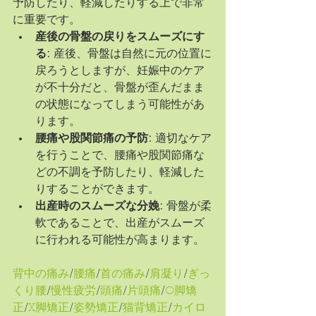
予防したり、軽減したりする上で非常
に重要です。
産後の骨盤の戻りをスムーズにす
る:
 産後、骨盤は自然に元の位置に
戻ろうとしますが、妊娠中のケア
が不十分だと、骨盤が歪んだまま
の状態になってしまう可能性があ
ります。
腰痛や股関節痛の予防:
 適切なケア
を行うことで、腰痛や股関節痛な
どの不調を予防したり、軽減した
りすることができます。
出産時のスムーズな分娩:
 骨盤が柔
軟であることで、出産がスムーズ
に行われる可能性が高まります。
背中の痛み
/
腰痛
/
首の痛み
/
肩凝り
/
ぎっ
くり腰
/
慢性疲労
/
頭痛
/
片頭痛
/
O脚矯
正
/
X脚矯正
/
姿勢矯正
/
猫背矯正
/
カイロ