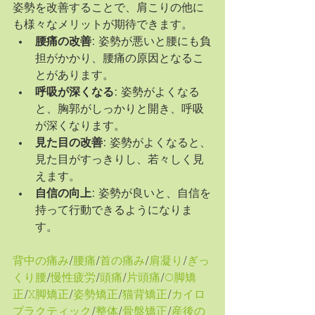
姿勢を改善することで、肩こりの他に
も様々なメリットが期待できます。
腰痛の改善:
 姿勢が悪いと腰にも負
担がかかり、腰痛の原因となるこ
とがあります。
呼吸が深くなる:
 姿勢がよくなる
と、胸郭がしっかりと開き、呼吸
が深くなります。
見た目の改善:
 姿勢がよくなると、
見た目がすっきりし、若々しく見
えます。
自信の向上:
 姿勢が良いと、自信を
持って行動できるようになりま
す。
背中の痛み
/
腰痛
/
首の痛み
/
肩凝り
/
ぎっ
くり腰
/
慢性疲労
/
頭痛
/
片頭痛
/
O脚矯
正
/
X脚矯正
/
姿勢矯正
/
猫背矯正
/
カイロ
プラクティック
/
整体
/
骨盤矯正
/
産後の