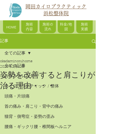
岡田カイロプラクティック
浜松整体院
施術
施術の
料金/地
施術
HOME
内容
流れ
図
実績
記事
全ての記事
okadaminoruhome
全ての記事
2025年2月12日
姿勢を改善すると肩こりが
お休みカレンダー
治る理由・・・
カイロプラクティック / 整体
頭痛・片頭痛
首の痛み・肩こり・背中の痛み
猫背・側弯症・姿勢の歪み
腰痛・ギックリ腰・椎間板ヘルニア