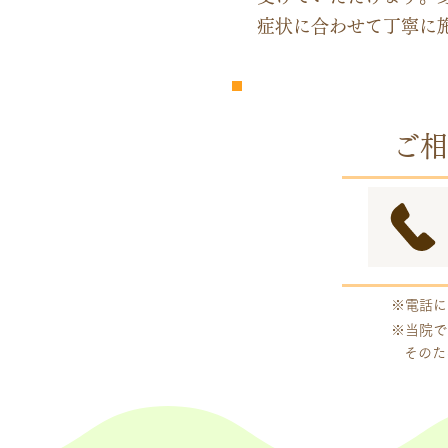
症状に合わせて丁寧に
​完全
予約制
ご相
※電話に
※当院で
そのた