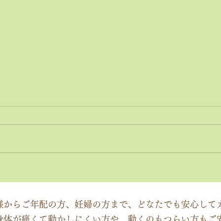
神経系機能の最適化：身体と
「症
脳のコミュニケーションを円
ーチ
滑にする鍵
ック
様からご年配の方、妊婦の方まで、どなたでも安心して
身体が痛くて動かしにくい方や、動くのもつらい方もご