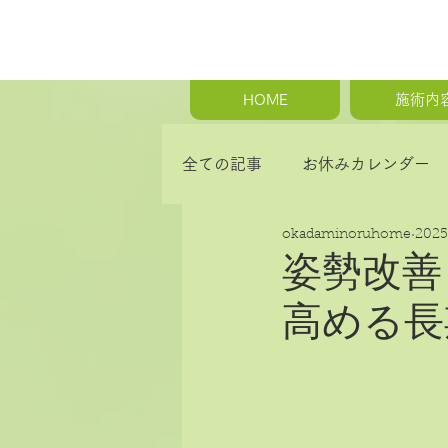
HOME
施術内
全ての記事
お休みカレンダー
okadaminoruhome
202
首の痛み・肩こり・背中の痛み
姿勢改善
高める長
骨盤矯正・産後の骨盤矯正