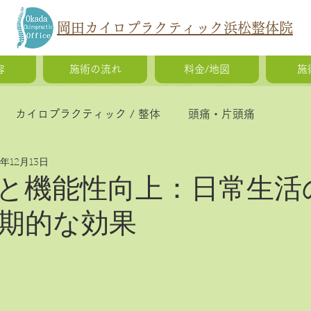
岡田カイロプラクティック浜松整体院
容
施術の流れ
料金/地図
施
カイロプラクティック / 整体
頭痛・片頭痛
5年12月13日
猫背・側弯症・姿勢の歪み
腰痛・ギックリ腰・椎間
と機能性向上：日常生活
期的な効果
慢性疲労・体調不良
O脚矯正・X脚矯正