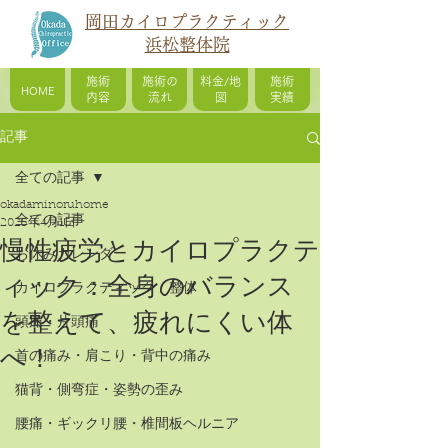
岡田カイロプラクティック
浜松整体院
施術
施術の
料金/地
施術
HOME
内容
流れ
図
実績
記事
全ての記事
okadaminoruhome
全ての記事
2025年4月1日
慢性疲労とカイロプラクテ
お休みカレンダー
ィック：全身のバランス
カイロプラクティック / 整体
を整えて、疲れにくい体
頭痛・片頭痛
へ！
首の痛み・肩こり・背中の痛み
猫背・側弯症・姿勢の歪み
腰痛・ギックリ腰・椎間板ヘルニア