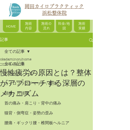
岡田カイロプラクティック
浜松整体院
施術
施術の
料金/地
施術
HOME
内容
流れ
図
実績
記事
全ての記事
okadaminoruhome
全ての記事
2025年4月22日
慢性疲労の原因とは？整体
お休みカレンダー
がアプローチする深層の
カイロプラクティック / 整体
メカニズム
頭痛・片頭痛
首の痛み・肩こり・背中の痛み
猫背・側弯症・姿勢の歪み
腰痛・ギックリ腰・椎間板ヘルニア