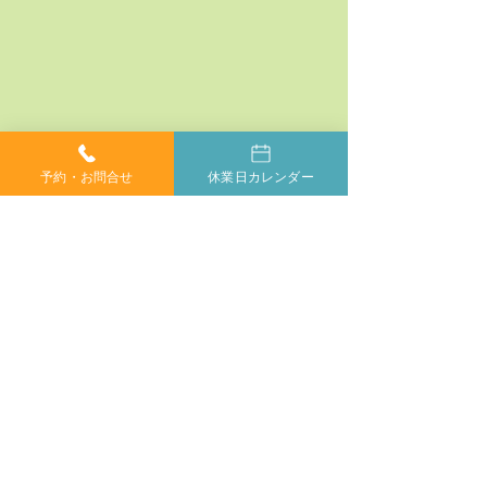
予約・お問合せ
休業日カレンダー
コメント
コメントを追加…
神経系機能の最適化：身
「症状ではなく
体と脳のコミュニケーシ
プローチする」
ョンを円滑にする鍵
ラクティックの
当院では、小さなお子様からご年配の方、妊婦の方ま
で、どなたでも安心してカイロプラクティックを受けて
いただけます。身体が痛くて動かしにくい方や、動くの