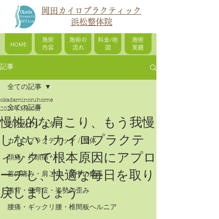
岡田カイロプラクティック
浜松整体院
施術
施術の
料金/地
施術
HOME
内容
流れ
図
実績
記事
全ての記事
okadaminoruhome
全ての記事
2025年3月18日
慢性的な肩こり、もう我慢
お休みカレンダー
しない！カイロプラクテ
カイロプラクティック / 整体
ィックで根本原因にアプロ
頭痛・片頭痛
ーチし、快適な毎日を取り
首の痛み・肩こり・背中の痛み
戻しましょう
猫背・側弯症・姿勢の歪み
腰痛・ギックリ腰・椎間板ヘルニア