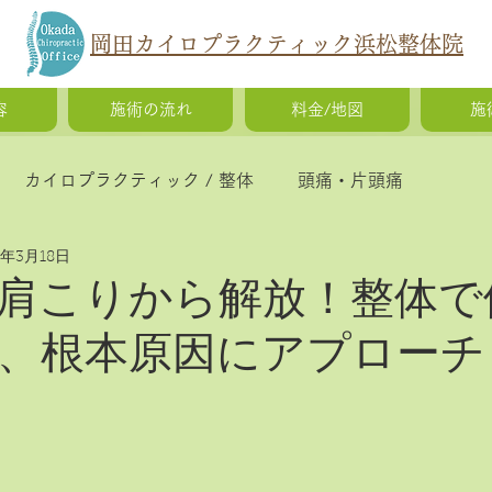
岡田カイロプラクティック浜松整体院
容
施術の流れ
料金/地図
施
カイロプラクティック / 整体
頭痛・片頭痛
5年3月18日
猫背・側弯症・姿勢の歪み
腰痛・ギックリ腰・椎間
肩こりから解放！整体で
、根本原因にアプローチ
慢性疲労・体調不良
O脚矯正・X脚矯正