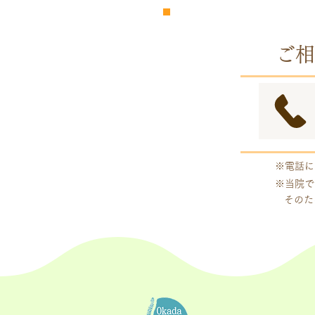
​完全
予約制
ご相
※電話に
※当院で
そのた