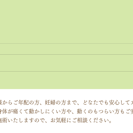
神経系機能の最適化：身体と
「症
脳のコミュニケーションを円
ーチ
滑にする鍵
ック
様からご年配の方、妊婦の方まで、どなたでも安心して
身体が痛くて動かしにくい方や、動くのもつらい方もご
施術いたしますので、お気軽にご相談ください。