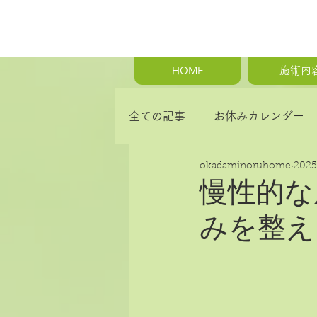
HOME
施術内
全ての記事
お休みカレンダー
okadaminoruhome
202
首の痛み・肩こり・背中の痛み
慢性的な
みを整え
骨盤矯正・産後の骨盤矯正