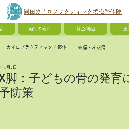
岡田カイロプラクティック浜松整体院
容
施術の流れ
料金/地図
施
カイロプラクティック / 整体
頭痛・片頭痛
5年3月5日
猫背・側弯症・姿勢の歪み
腰痛・ギックリ腰・椎間
X脚：子どもの骨の発育
予防策
慢性疲労・体調不良
O脚矯正・X脚矯正