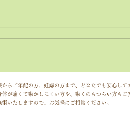
神経系機能の最適化：身体と
「症
脳のコミュニケーションを円
ーチ
滑にする鍵
ック
様からご年配の方、妊婦の方まで、どなたでも安心して
身体が痛くて動かしにくい方や、動くのもつらい方もご
施術いたしますので、お気軽にご相談ください。