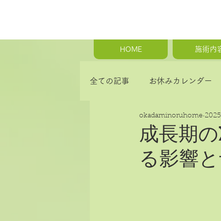
HOME
施術内
全ての記事
お休みカレンダー
okadaminoruhome
202
首の痛み・肩こり・背中の痛み
成長期の
る影響と
骨盤矯正・産後の骨盤矯正