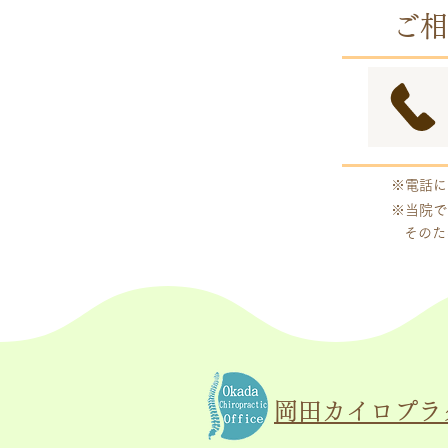
予約制
ご相
※電話に
※当院で
そのた
岡田カイロプラ