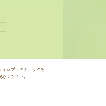
状ではなく原因にアプロ
する」カイロプラクティ
の本質
カイロプラクティックを
安心ください。