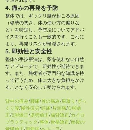
促進されます。
4. 
痛みの再発を予防
整体では、ギックリ腰が起こる原因
（姿勢の悪さ、体の使い方の偏りな
ど）を特定し、予防法についてアドバ
イスを行うことも一般的です。これに
より、再発リスクが軽減されます。
5. 
即効性と安全性
整体の手技療法は、薬を使わない自然
なアプローチで、即効性が期待できま
す。また、施術者が専門的な知識を持
って行うため、体に大きな負担をかけ
ることなく安心して受けられます。
背中の痛み
/
腰痛
/
首の痛み
/
肩凝り
/
ぎっ
くり腰
/
慢性疲労
/
頭痛
/
片頭痛
/
O脚矯
正
/
X脚矯正
/
姿勢矯正
/
猫背矯正
/
カイロ
プラクティック
/
整体
/
骨盤矯正
/
産後の
骨盤矯正
/
側弯症
/
ヘルニア
/