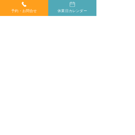
予約・お問合せ
休業日カレンダー
コメント
コメントを追加…
神経系機能の最適化：身
「症状ではなく
体と脳のコミュニケーシ
プローチする」
ョンを円滑にする鍵
ラクティックの
当院では、小さなお子様からご年配の方、妊婦の方ま
で、どなたでも安心してカイロプラクティックを受けて
いただけます。身体が痛くて動かしにくい方や、動くの
もつらい方もご安心ください。
症状に合わせて丁寧に施術いたしますので、お気軽にご
相談ください。
​完全
ご相談やご予約は、お電話で
予約制
お気軽にどうぞ
053-462-9923