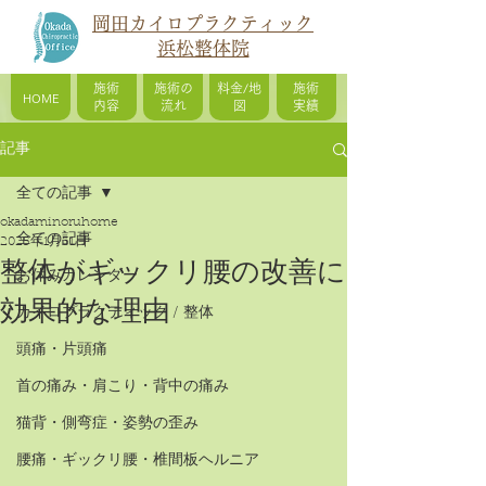
岡田カイロプラクティック
浜松整体院
施術
施術の
料金/地
施術
HOME
内容
流れ
図
実績
記事
全ての記事
okadaminoruhome
全ての記事
2025年1月31日
整体がギックリ腰の改善に
お休みカレンダー
効果的な理由
カイロプラクティック / 整体
頭痛・片頭痛
首の痛み・肩こり・背中の痛み
猫背・側弯症・姿勢の歪み
腰痛・ギックリ腰・椎間板ヘルニア