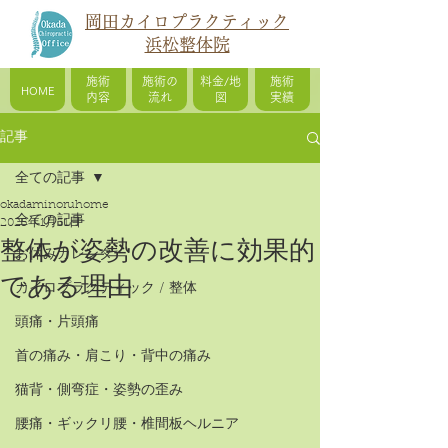
岡田カイロプラクティック
浜松整体院
施術
施術の
料金/地
施術
HOME
内容
流れ
図
実績
記事
全ての記事
okadaminoruhome
全ての記事
2025年1月31日
整体が姿勢の改善に効果的
お休みカレンダー
である理由
カイロプラクティック / 整体
頭痛・片頭痛
首の痛み・肩こり・背中の痛み
猫背・側弯症・姿勢の歪み
腰痛・ギックリ腰・椎間板ヘルニア