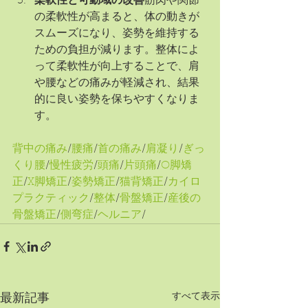
柔軟性と可動域の改善
筋肉や関節
の柔軟性が高まると、体の動きが
スムーズになり、姿勢を維持する
ための負担が減ります。整体によ
って柔軟性が向上することで、肩
や腰などの痛みが軽減され、結果
的に良い姿勢を保ちやすくなりま
す。
背中の痛み
/
腰痛
/
首の痛み
/
肩凝り
/
ぎっ
くり腰
/
慢性疲労
/
頭痛
/
片頭痛
/
O脚矯
正
/
X脚矯正
/
姿勢矯正
/
猫背矯正
/
カイロ
プラクティック
/
整体
/
骨盤矯正
/
産後の
骨盤矯正
/
側弯症
/
ヘルニア
/
すべて表示
最新記事