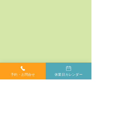
予約・お問合せ
休業日カレンダー
コメント
コメントを追加…
神経系機能の最適化：身
「症状ではなく