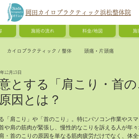
岡田カイロプラクティック浜松整体院
容
施術の流れ
料金/地図
施
カイロプラクティック / 整体
頭痛・片頭痛
5年12月13日
猫背・側弯症・姿勢の歪み
腰痛・ギックリ腰・椎間
意とする「肩こり・首の
原因とは？
慢性疲労・体調不良
O脚矯正・X脚矯正
る「肩こり」や「首のこり」。特にパソコン作業やスマ
首や肩の筋肉が緊張し、慢性的なこりを訴える人が年々
肩・首のこりの原因を単なる筋肉疲労だけでなく、体全