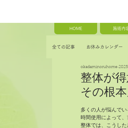
HOME
施術内
全ての記事
お休みカレンダー
okadaminoruhome
202
首の痛み・肩こり・背中の痛み
整体が得
その根本
骨盤矯正・産後の骨盤矯正
多くの人が悩んでい
時間使用によって、
整体では、こうした