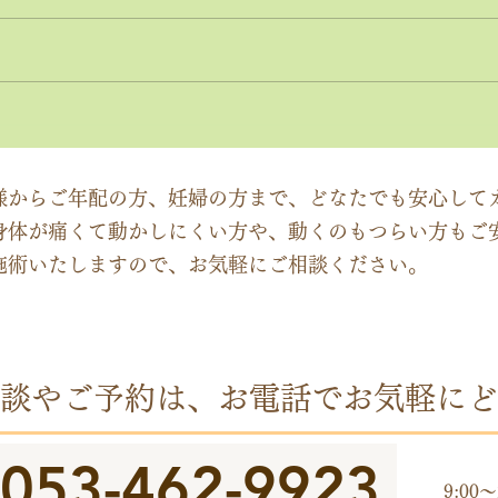
神経系機能の最適化：身体と
「症
脳のコミュニケーションを円
ーチ
滑にする鍵
ック
様からご年配の方、妊婦の方まで、どなたでも安心して
身体が痛くて動かしにくい方や、動くのもつらい方もご
施術いたしますので、お気軽にご相談ください。
談やご予約は、お電話でお気軽にど
053-462-9923
​受付
9:00～