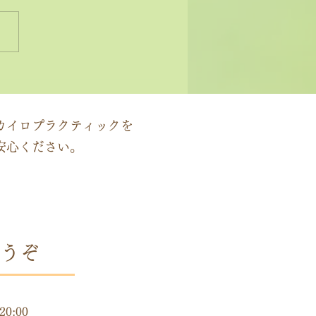
状ではなく原因にアプロ
する」カイロプラクティ
の本質
カイロプラクティックを
安心ください。
うぞ
時間
20:00