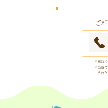
​完全
予約制
ご相
※電話に
※当院で
そのた