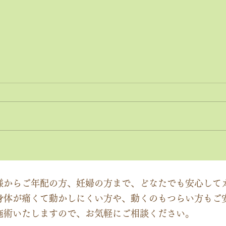
神経系機能の最適化：身体と
「症
脳のコミュニケーションを円
ーチ
滑にする鍵
ック
様からご年配の方、妊婦の方まで、どなたでも安心して
身体が痛くて動かしにくい方や、動くのもつらい方もご
施術いたしますので、お気軽にご相談ください。