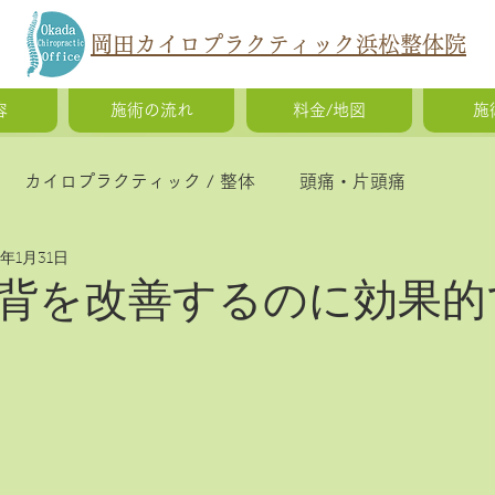
岡田カイロプラクティック浜松整体院
容
施術の流れ
料金/地図
施
カイロプラクティック / 整体
頭痛・片頭痛
5年1月31日
猫背・側弯症・姿勢の歪み
腰痛・ギックリ腰・椎間
背を改善するのに効果的
慢性疲労・体調不良
O脚矯正・X脚矯正