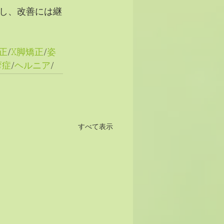
し、改善には継
正
/
X脚矯正
/
姿
弯症
/
ヘルニア
/
すべて表示