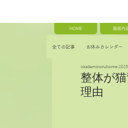
HOME
施術内
全ての記事
お休みカレンダー
okadaminoruhome
202
首の痛み・肩こり・背中の痛み
整体が猫
理由
骨盤矯正・産後の骨盤矯正