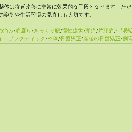
整体は猫背改善に非常に効果的な手段となります。ただ
の姿勢や生活習慣の見直しも大切です。
の痛み
/
肩凝り
/
ぎっくり腰
/
慢性疲労
/
頭痛
/
片頭痛
/
O脚矯
イロプラクティック
/
整体
/
骨盤矯正
/
産後の骨盤矯正
/
側