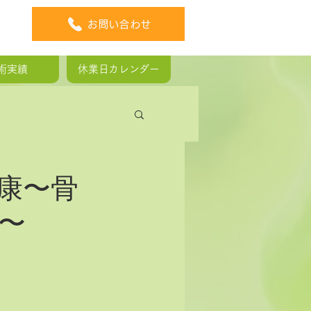
お問い合わせ
術実績
休業日カレンダー
板ヘルニア
康〜骨
〜