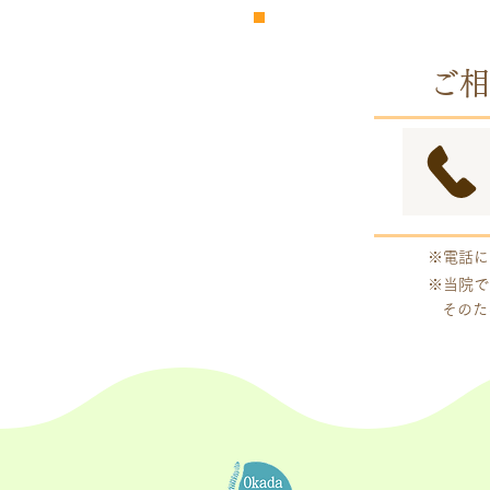
​完全
予約制
ご相
※電話に
※当院で
そのた