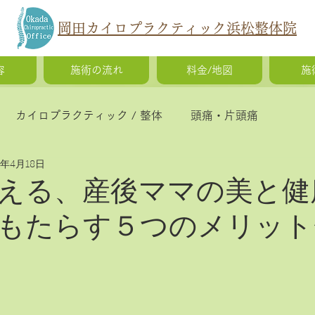
岡田カイロプラクティック浜松整体院
容
施術の流れ
料金/地図
施
カイロプラクティック / 整体
頭痛・片頭痛
5年4月18日
猫背・側弯症・姿勢の歪み
腰痛・ギックリ腰・椎間
える、産後ママの美と健
もたらす５つのメリット
慢性疲労・体調不良
O脚矯正・X脚矯正