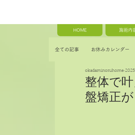
HOME
施術内
全ての記事
お休みカレンダー
okadaminoruhome
202
首の痛み・肩こり・背中の痛み
整体で叶
盤矯正が
骨盤矯正・産後の骨盤矯正