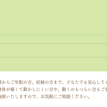
神経系機能の最適化：身体と
「症
脳のコミュニケーションを円
ーチ
滑にする鍵
ック
様からご年配の方、妊婦の方まで、どなたでも安心して
身体が痛くて動かしにくい方や、動くのもつらい方もご
施術いたしますので、お気軽にご相談ください。