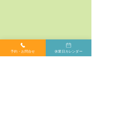
予約・お問合せ
休業日カレンダー
コメント
コメントを追加…
神経系機能の最適化：身
「症状ではなく
体と脳のコミュニケーシ
プローチする」
ョンを円滑にする鍵
ラクティックの
当院では、小さなお子様からご年配の方、妊婦の方ま
で、どなたでも安心してカイロプラクティックを受けて