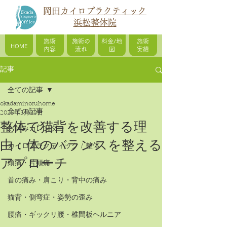
岡田カイロプラクティック
浜松整体院
施術
施術の
料金/地
施術
HOME
内容
流れ
図
実績
記事
全ての記事
okadaminoruhome
全ての記事
2025年3月20日
整体で猫背を改善する理
お休みカレンダー
由：体のバランスを整える
カイロプラクティック / 整体
アプローチ
頭痛・片頭痛
首の痛み・肩こり・背中の痛み
猫背・側弯症・姿勢の歪み
腰痛・ギックリ腰・椎間板ヘルニア