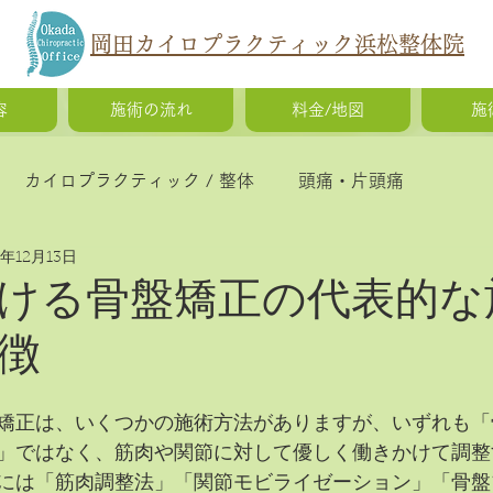
岡田カイロプラクティック浜松整体院
容
施術の流れ
料金/地図
施
カイロプラクティック / 整体
頭痛・片頭痛
5年12月13日
猫背・側弯症・姿勢の歪み
腰痛・ギックリ腰・椎間
ける骨盤矯正の代表的な
徴
慢性疲労・体調不良
O脚矯正・X脚矯正
矯正は、いくつかの施術方法がありますが、いずれも「
」ではなく、筋肉や関節に対して優しく働きかけて調整
には「筋肉調整法」「関節モビライゼーション」「骨盤