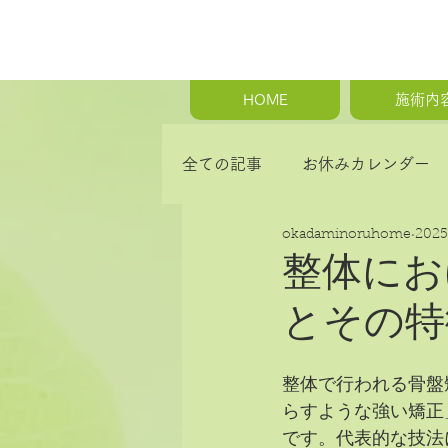
HOME
施術内
全ての記事
お休みカレンダー
okadaminoruhome
202
首の痛み・肩こり・背中の痛み
整体にお
とその特
骨盤矯正・産後の骨盤矯正
整体で行われる骨盤
らすような強い矯正
です。代表的な技法