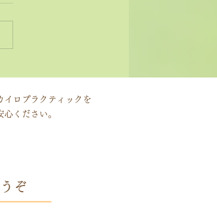
状ではなく原因にアプロ
する」カイロプラクティ
の本質
カイロプラクティックを
安心ください。
うぞ
時間