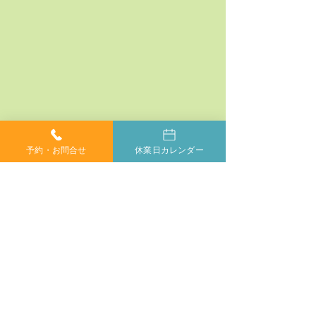
予約・お問合せ
休業日カレンダー
コメント
コメントを追加…
神経系機能の最適化：身
「症状ではなく
体と脳のコミュニケーシ
プローチする」
ョンを円滑にする鍵
ラクティックの