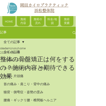
岡田カイロプラクティック
浜松整体院
施術
施術の
料金/地
施術
HOME
内容
流れ
図
実績
記事
全ての記事
okadaminoruhome
全ての記事
2025年4月24日
整体の骨盤矯正は何をする
お休みカレンダー
の？施術内容と期待できる
カイロプラクティック / 整体
効果
頭痛・片頭痛
首の痛み・肩こり・背中の痛み
猫背・側弯症・姿勢の歪み
腰痛・ギックリ腰・椎間板ヘルニア