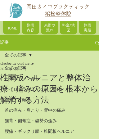
岡田カイロプラクティック
浜松整体院
施術
施術の
料金/地
施術
HOME
内容
流れ
図
実績
記事
全ての記事
okadaminoruhome
全ての記事
2025年3月27日
椎間板ヘルニアと整体治
お休みカレンダー
療：痛みの原因を根本から
カイロプラクティック / 整体
解消する方法
頭痛・片頭痛
首の痛み・肩こり・背中の痛み
猫背・側弯症・姿勢の歪み
腰痛・ギックリ腰・椎間板ヘルニア