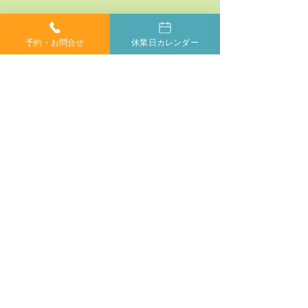
予約・お問合せ
休業日カレンダー
コメント
コメントを追加…
神経系機能の最適化：身
「症状ではなく
体と脳のコミュニケーシ
プローチする」
ョンを円滑にする鍵
ラクティックの
当院では、小さなお子様からご年配の方、妊婦の方ま
で、どなたでも安心してカイロプラクティックを受けて
いただけます。身体が痛くて動かしにくい方や、動くの
もつらい方もご安心ください。
症状に合わせて丁寧に施術いたしますので、お気軽にご
相談ください。
​完全
ご相談やご予約は、お電話で
予約制
お気軽にどうぞ