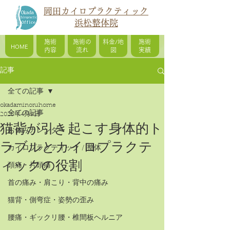
岡田カイロプラクティック
浜松整体院
施術
施術の
料金/地
施術
HOME
内容
流れ
図
実績
記事
全ての記事
okadaminoruhome
全ての記事
2025年4月9日
猫背が引き起こす身体的ト
お休みカレンダー
ラブルとカイロプラクテ
カイロプラクティック / 整体
ィックの役割
頭痛・片頭痛
首の痛み・肩こり・背中の痛み
猫背・側弯症・姿勢の歪み
腰痛・ギックリ腰・椎間板ヘルニア