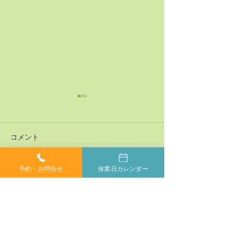
コメント
予約・お問合せ
休業日カレンダー
コメントを追加…
神経系機能の最適化：身
「症状ではなく
体と脳のコミュニケーシ
プローチする」
ョンを円滑にする鍵
ラクティックの