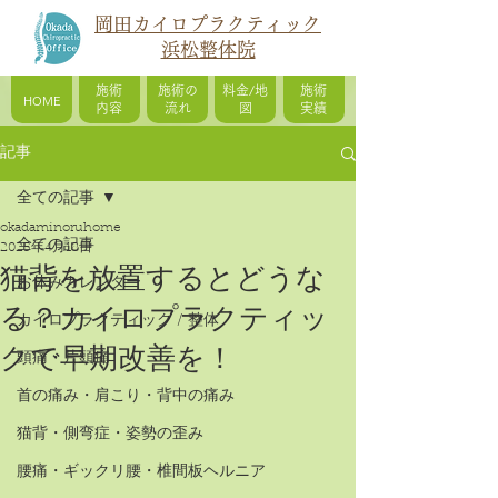
岡田カイロプラクティック
浜松整体院
施術
施術の
料金/地
施術
HOME
内容
流れ
図
実績
記事
全ての記事
okadaminoruhome
全ての記事
2025年4月18日
猫背を放置するとどうな
お休みカレンダー
る？カイロプラクティッ
カイロプラクティック / 整体
クで早期改善を！
頭痛・片頭痛
首の痛み・肩こり・背中の痛み
猫背・側弯症・姿勢の歪み
腰痛・ギックリ腰・椎間板ヘルニア