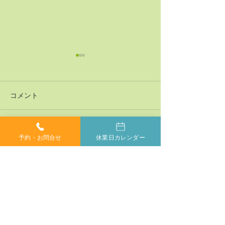
コメント
コメントを追加…
神経系機能の最適化：身
「症状ではなく
予約・お問合せ
休業日カレンダー
体と脳のコミュニケーシ
プローチする」
ョンを円滑にする鍵
ラクティックの
当院では、小さなお子様からご年配の方、妊婦の方ま
で、どなたでも安心してカイロプラクティックを受けて
いただけます。身体が痛くて動かしにくい方や、動くの
もつらい方もご安心ください。