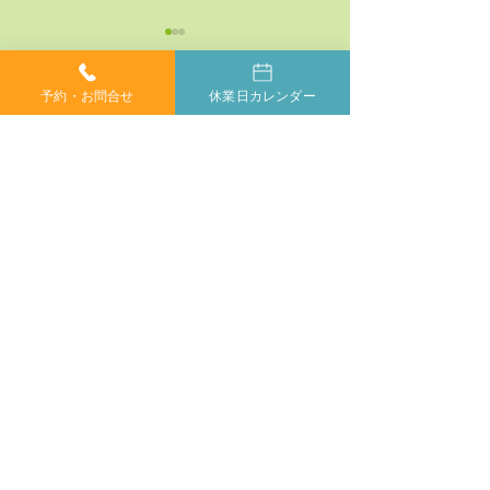
予約・お問合せ
休業日カレンダー
コメント
コメントを追加…
神経系機能の最適化：身
「症状ではなく
体と脳のコミュニケーシ
プローチする」
ョンを円滑にする鍵
ラクティックの
当院では、小さなお子様からご年配の方、妊婦の方ま
で、どなたでも安心してカイロプラクティックを受けて
いただけます。身体が痛くて動かしにくい方や、動くの
もつらい方もご安心ください。
症状に合わせて丁寧に施術いたしますので、お気軽にご
相談ください。
​完全
ご相談やご予約は、お電話で
予約制