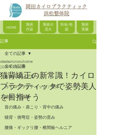
岡田カイロプラクティック
浜松整体院
施術
施術の
料金/地
施術
HOME
内容
流れ
図
実績
記事
全ての記事
okadaminoruhome
全ての記事
2025年3月20日
猫背矯正の新常識！カイロ
お休みカレンダー
プラクティックで姿勢美人
カイロプラクティック / 整体
を目指そう
頭痛・片頭痛
首の痛み・肩こり・背中の痛み
猫背・側弯症・姿勢の歪み
腰痛・ギックリ腰・椎間板ヘルニア