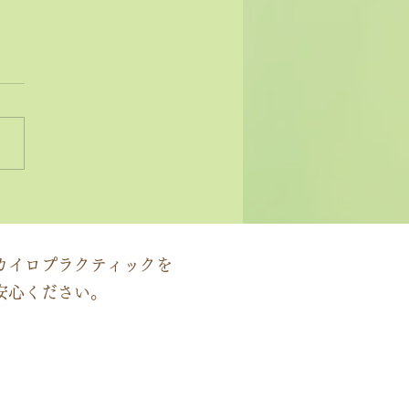
状ではなく原因にアプロ
する」カイロプラクティ
の本質
カイロプラクティックを
安心ください。