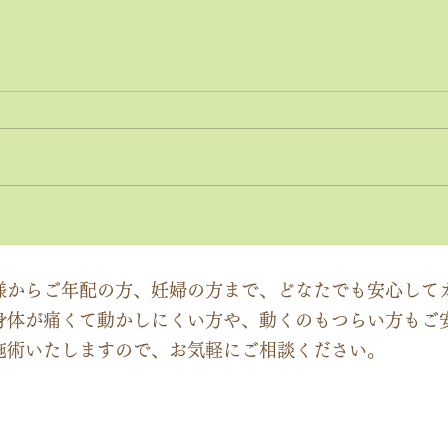
神経系機能の最適化：身体と
「症
脳のコミュニケーションを円
ーチ
滑にする鍵
ック
様からご年配の方、妊婦の方まで、どなたでも安心して
身体が痛くて動かしにくい方や、動くのもつらい方もご
施術いたしますので、お気軽にご相談ください。