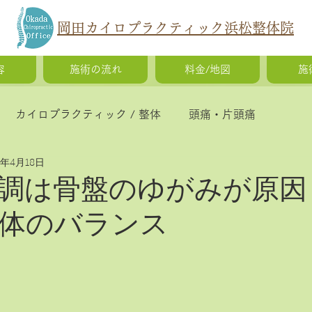
岡田カイロプラクティック浜松整体院
容
施術の流れ
料金/地図
施
カイロプラクティック / 整体
頭痛・片頭痛
5年4月18日
猫背・側弯症・姿勢の歪み
腰痛・ギックリ腰・椎間
調は骨盤のゆがみが原因
体のバランス
慢性疲労・体調不良
O脚矯正・X脚矯正