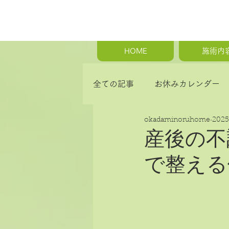
HOME
施術内
全ての記事
お休みカレンダー
okadaminoruhome
202
首の痛み・肩こり・背中の痛み
産後の不
で整える
骨盤矯正・産後の骨盤矯正