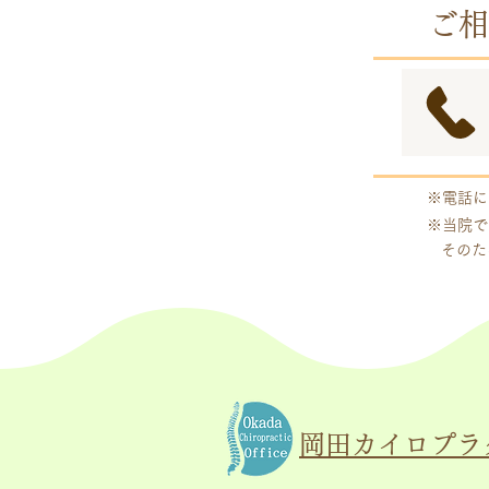
予約制
ご相
※電話に
※当院で
そのた
岡田カイロプラ