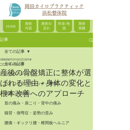
岡田カイロプラクティック
浜松整体院
施術
施術の
料金/地
施術
HOME
内容
流れ
図
実績
記事
全ての記事
okadaminoruhome
全ての記事
2025年4月18日
産後の骨盤矯正に整体が選
お休みカレンダー
ばれる理由 - 身体の変化と
カイロプラクティック / 整体
根本改善へのアプローチ
頭痛・片頭痛
首の痛み・肩こり・背中の痛み
猫背・側弯症・姿勢の歪み
腰痛・ギックリ腰・椎間板ヘルニア