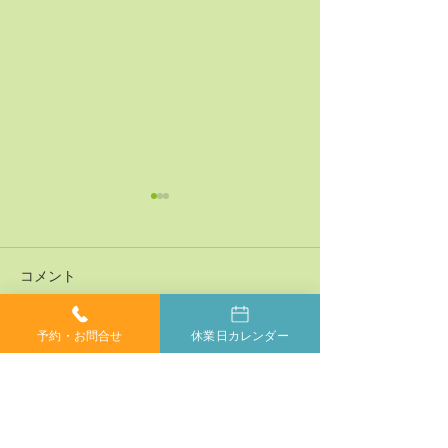
コメント
予約・お問合せ
休業日カレンダー
コメントを追加…
神経系機能の最適化：身
「症状ではなく
体と脳のコミュニケーシ
プローチする」
ョンを円滑にする鍵
ラクティックの