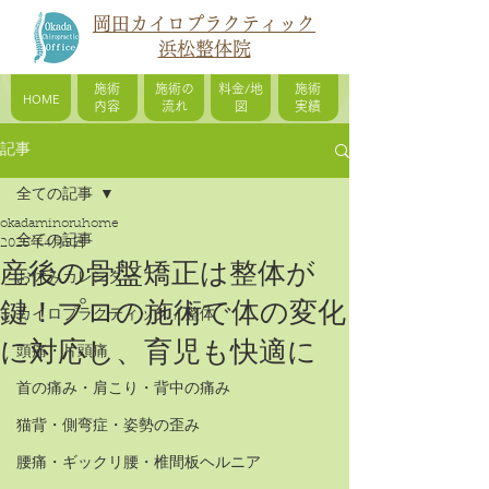
岡田カイロプラクティック
浜松整体院
施術
施術の
料金/地
施術
HOME
内容
流れ
図
実績
記事
全ての記事
okadaminoruhome
全ての記事
2025年4月5日
産後の骨盤矯正は整体が
お休みカレンダー
鍵！プロの施術で体の変化
カイロプラクティック / 整体
に対応し、育児も快適に
頭痛・片頭痛
首の痛み・肩こり・背中の痛み
猫背・側弯症・姿勢の歪み
腰痛・ギックリ腰・椎間板ヘルニア