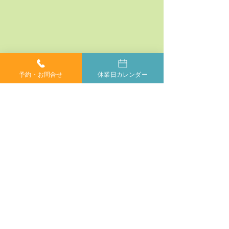
予約・お問合せ
休業日カレンダー
コメント
コメントを追加…
神経系機能の最適化：身
「症状ではなく
体と脳のコミュニケーシ
プローチする」
ョンを円滑にする鍵
ラクティックの
当院では、小さなお子様からご年配の方、妊婦の方ま
で、どなたでも安心してカイロプラクティックを受けて
いただけます。身体が痛くて動かしにくい方や、動くの
もつらい方もご安心ください。
症状に合わせて丁寧に施術いたしますので、お気軽にご