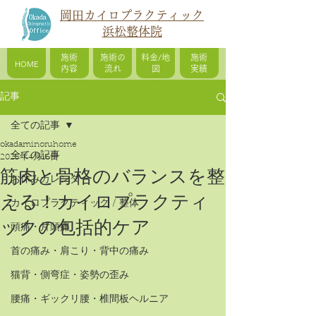
岡田カイロプラクティック
浜松整体院
施術
施術の
料金/地
施術
HOME
内容
流れ
図
実績
記事
全ての記事
okadaminoruhome
全ての記事
2025年4月16日
筋肉と骨格のバランスを整
お休みカレンダー
える！カイロプラクティ
カイロプラクティック / 整体
ックの包括的ケア
頭痛・片頭痛
首の痛み・肩こり・背中の痛み
猫背・側弯症・姿勢の歪み
腰痛・ギックリ腰・椎間板ヘルニア