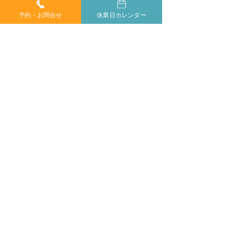
予約・お問合せ
休業日カレンダー
当院では、小さなお子様からご年配の方、妊婦の方ま
で、どなたでも安心してカイロプラクティックを受けて
いただけます。身体が痛くて動かしにくい方や、動くの
もつらい方もご安心ください。
症状に合わせて丁寧に施術いたしますので、お気軽にご
相談ください。
​完全
ご相談やご予約は、お電話で
予約制
お気軽にどうぞ
053-462-9923
9:00～20:00
​受付時間
休業日
日曜日・第1第3月曜日
※電話による対応は受付時間内に限らせていただきます。
※当院では、皆様とって最善の治療を提供することを第一
に考えております。
そのため、患者様にご無理な勧誘や商品の販売は一切行わ
ないことをお約束します。