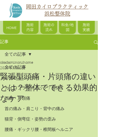
岡田カイロプラクティック
浜松整体院
施術
施術の
料金/地
施術
HOME
内容
流れ
図
実績
記事
全ての記事
okadaminoruhome
全ての記事
2025年3月12日
緊張型頭痛・片頭痛の違い
お休みカレンダー
とは？整体でできる効果的
カイロプラクティック / 整体
なケア
頭痛・片頭痛
首の痛み・肩こり・背中の痛み
猫背・側弯症・姿勢の歪み
腰痛・ギックリ腰・椎間板ヘルニア