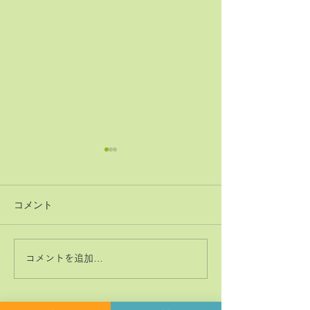
コメント
コメントを追加…
神経系機能の最適化：身
「症状ではなく
体と脳のコミュニケーシ
プローチする」
ョンを円滑にする鍵
ラクティックの