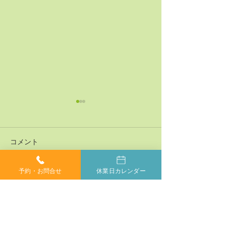
コメント
予約・お問合せ
休業日カレンダー
コメントを追加…
神経系機能の最適化：身
「症状ではなく
体と脳のコミュニケーシ
プローチする」
ョンを円滑にする鍵
ラクティックの