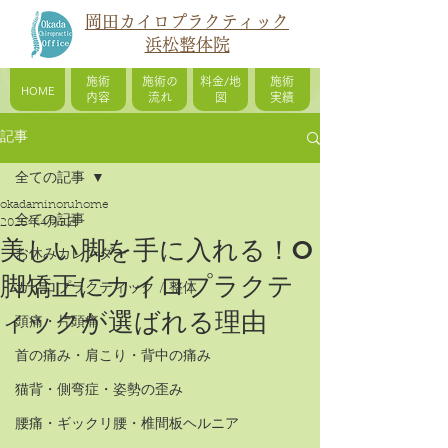
岡田カイロプラクティック
浜松整体院
施術
施術の
料金/地
施術
HOME
内容
流れ
図
実績
記事
全ての記事
okadaminoruhome
全ての記事
2025年4月3日
美しい脚を手に入れる！O
お休みカレンダー
脚矯正にカイロプラクテ
カイロプラクティック / 整体
ィックが選ばれる理由
頭痛・片頭痛
首の痛み・肩こり・背中の痛み
猫背・側弯症・姿勢の歪み
腰痛・ギックリ腰・椎間板ヘルニア