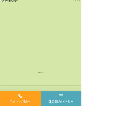
最新記事
コメント
予約・お問合せ
休業日カレンダー
コメントを追加…
神経系機能の最適化：身
「症状ではなく