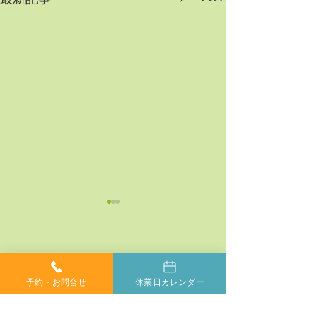
最新記事
コメント
予約・お問合せ
休業日カレンダー
コメントを追加…
神経系機能の最適化：身
「症状ではなく