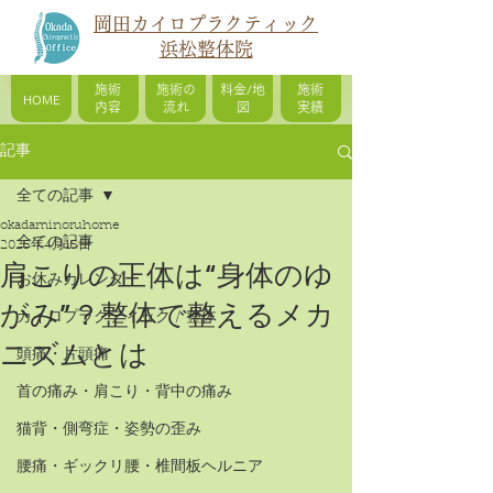
岡田カイロプラクティック
浜松整体院
施術
施術の
料金/地
施術
HOME
内容
流れ
図
実績
記事
全ての記事
okadaminoruhome
全ての記事
2025年4月15日
肩こりの正体は“身体のゆ
お休みカレンダー
がみ”？整体で整えるメカ
カイロプラクティック / 整体
ニズムとは
頭痛・片頭痛
首の痛み・肩こり・背中の痛み
猫背・側弯症・姿勢の歪み
腰痛・ギックリ腰・椎間板ヘルニア