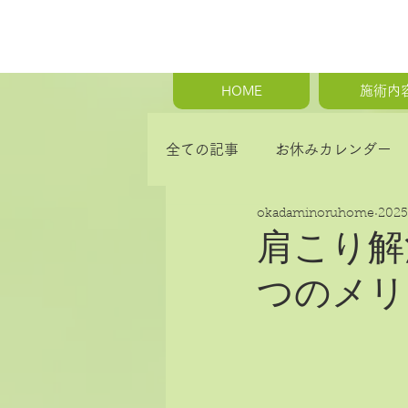
HOME
施術内
全ての記事
お休みカレンダー
okadaminoruhome
202
首の痛み・肩こり・背中の痛み
肩こり解
つのメリ
骨盤矯正・産後の骨盤矯正