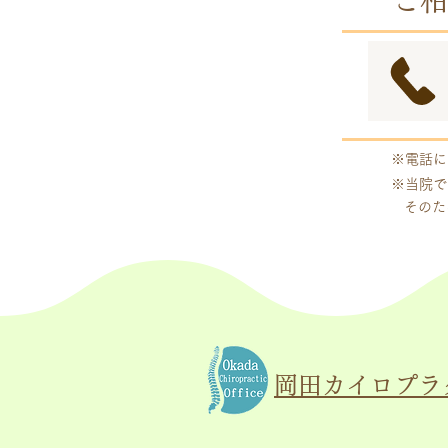
ご相
※電話に
※当院で
そのた
岡田カイロプラ