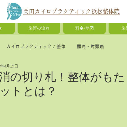
岡田カイロプラクティック浜松整体院
容
施術の流れ
料金/地図
施
カイロプラクティック / 整体
頭痛・片頭痛
5年4月15日
猫背・側弯症・姿勢の歪み
腰痛・ギックリ腰・椎間
消の切り札！整体がもた
ットとは？
慢性疲労・体調不良
O脚矯正・X脚矯正