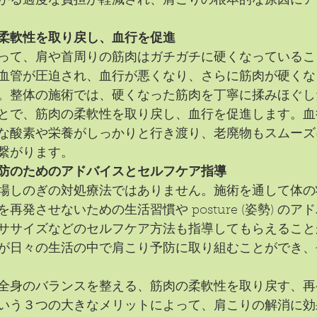
かる過度な負担が軽減され、肩こりの根本的な原因にア
柔軟性を取り戻し、血行を促進
って、肩や首周りの筋肉はガチガチに硬くなっているこ
血管が圧迫され、血行が悪くなり、さらに筋肉が硬くな
。整体の施術では、硬くなった筋肉を丁寧に揉みほぐし
とで、筋肉の柔軟性を取り戻し、血行を促進します。血
な酸素や栄養がしっかりと行き渡り、老廃物もスムーズ
繋がります。
防のためのアドバイスとセルフケア指導
場しのぎの対処療法ではありません。施術を通して体の
再発させないための生活習慣や posture (姿勢) の
ササイズなどのセルフケア方法も指導してもらえること
が日々の生活の中で肩こり予防に取り組むことができ、
全身のバランスを整える、筋肉の柔軟性を取り戻す、再
いう３つの大きなメリットによって、肩こりの解消に効