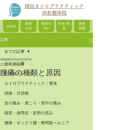
岡田カイロプラクティック
浜松整体院
施術
施術の
料金/地
施術
HOME
内容
流れ
図
実績
記事
全ての記事
okadaminoruhome
全ての記事
2025年1月29日
腰痛の種類と原因
お休みカレンダー
カイロプラクティック / 整体
頭痛・片頭痛
首の痛み・肩こり・背中の痛み
猫背・側弯症・姿勢の歪み
腰痛・ギックリ腰・椎間板ヘルニア