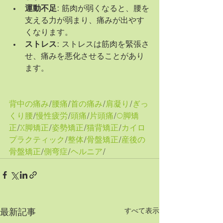
運動不足:
 筋肉が弱くなると、腰を
支える力が弱まり、痛みが出やす
くなります。
ストレス:
 ストレスは筋肉を緊張さ
せ、痛みを悪化させることがあり
ます。
背中の痛み
/
腰痛
/
首の痛み
/
肩凝り
/
ぎっ
くり腰
/
慢性疲労
/
頭痛
/
片頭痛
/
O脚矯
正
/
X脚矯正
/
姿勢矯正
/
猫背矯正
/
カイロ
プラクティック
/
整体
/
骨盤矯正
/
産後の
骨盤矯正
/
側弯症
/
ヘルニア
/
すべて表示
最新記事