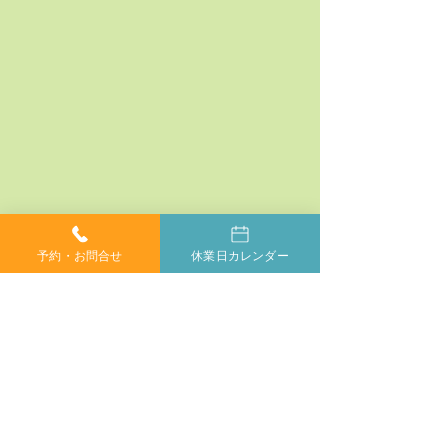
予約・お問合せ
休業日カレンダー
コメント
コメントを追加…
神経系機能の最適化：身
「症状ではなく