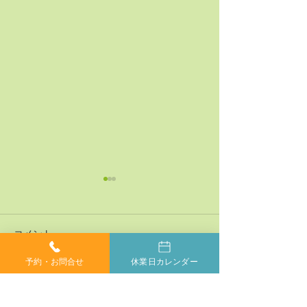
コメント
予約・お問合せ
休業日カレンダー
コメントを追加…
神経系機能の最適化：身
「症状ではなく
体と脳のコミュニケーシ
プローチする」