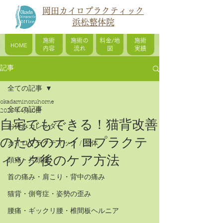
岡田カイロプラクティック
浜松整体院
施術
施術の
料金/地
施術
HOME
内容
流れ
図
実績
記事
全ての記事
okadaminoruhome
全ての記事
2025年4月10日
自宅でもできる！猫背改善
お休みカレンダー
のためのカイロプラクテ
カイロプラクティック / 整体
ィック後のケア方法
頭痛・片頭痛
首の痛み・肩こり・背中の痛み
猫背・側弯症・姿勢の歪み
腰痛・ギックリ腰・椎間板ヘルニア