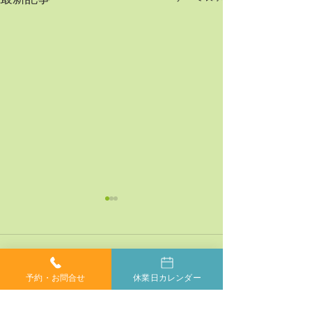
最新記事
コメント
予約・お問合せ
休業日カレンダー
コメントを追加…
神経系機能の最適化：身
「症状ではなく