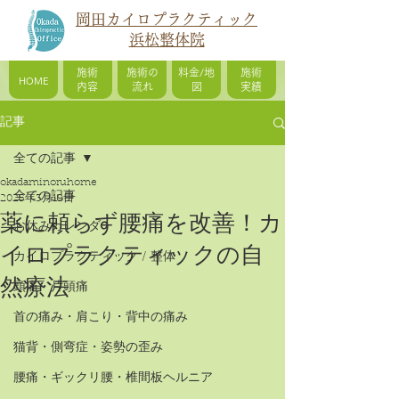
岡田カイロプラクティック
浜松整体院
施術
施術の
料金/地
施術
HOME
内容
流れ
図
実績
記事
全ての記事
okadaminoruhome
全ての記事
2025年3月19日
薬に頼らず腰痛を改善！カ
お休みカレンダー
イロプラクティックの自
カイロプラクティック / 整体
然療法
頭痛・片頭痛
首の痛み・肩こり・背中の痛み
猫背・側弯症・姿勢の歪み
腰痛・ギックリ腰・椎間板ヘルニア