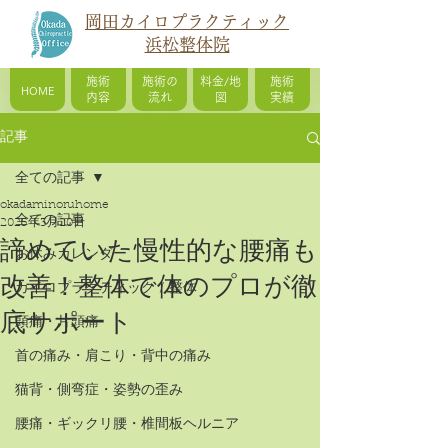
岡田カイロプラクティック
浜松整体院
施術
施術の
料金/地
施術
HOME
内容
流れ
図
実績
記事
全ての記事
okadaminoruhome
全ての記事
2025年3月20日
諦めていた慢性的な腰痛も
お休みカレンダー
改善！整体で体のプロが徹
カイロプラクティック / 整体
底サポート
頭痛・片頭痛
首の痛み・肩こり・背中の痛み
猫背・側弯症・姿勢の歪み
腰痛・ギックリ腰・椎間板ヘルニア