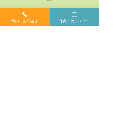
予約・お問合せ
休業日カレンダー
コメント
コメントを追加…
神経系機能の最適化：身
「症状ではなく
体と脳のコミュニケーシ
プローチする」
ョンを円滑にする鍵
ラクティックの
当院では、小さなお子様からご年配の方、妊婦の方ま
で、どなたでも安心してカイロプラクティックを受けて
いただけます。身体が痛くて動かしにくい方や、動くの
もつらい方もご安心ください。
症状に合わせて丁寧に施術いたしますので、お気軽にご
相談ください。
​完全
ご相談やご予約は、お電話で
予約制
お気軽にどうぞ