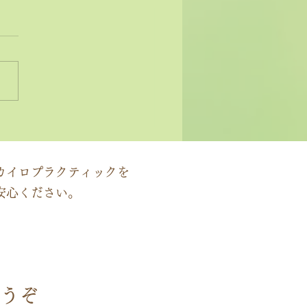
状ではなく原因にアプロ
する」カイロプラクティ
の本質
カイロプラクティックを
安心ください。
うぞ