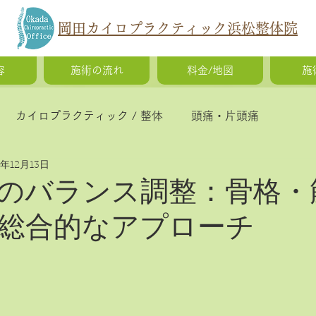
岡田カイロプラクティック浜松整体院
容
施術の流れ
料金/地図
施
カイロプラクティック / 整体
頭痛・片頭痛
5年12月13日
猫背・側弯症・姿勢の歪み
腰痛・ギックリ腰・椎間
のバランス調整：骨格・
総合的なアプローチ
慢性疲労・体調不良
O脚矯正・X脚矯正