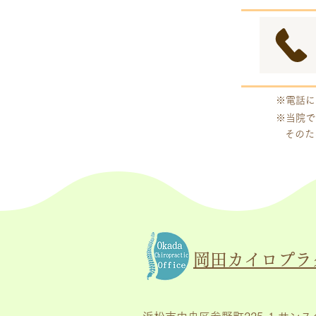
※電話に
※当院で
そのた
岡田カイロプラ