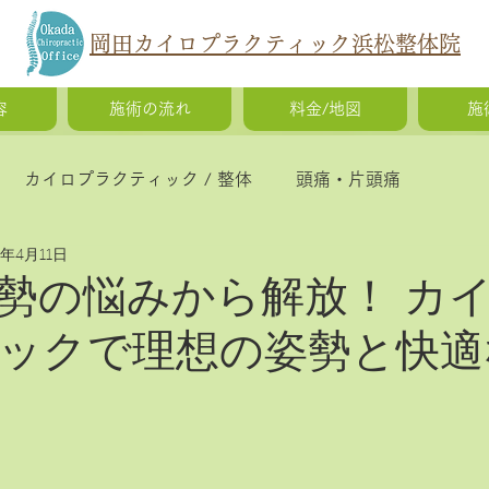
岡田カイロプラクティック浜松整体院
容
施術の流れ
料金/地図
施
カイロプラクティック / 整体
頭痛・片頭痛
5年4月11日
猫背・側弯症・姿勢の歪み
腰痛・ギックリ腰・椎間
勢の悩みから解放！ カ
ックで理想の姿勢と快適
慢性疲労・体調不良
O脚矯正・X脚矯正