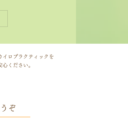
状ではなく原因にアプロ
する」カイロプラクティ
の本質
カイロプラクティックを
安心ください。
うぞ
時間