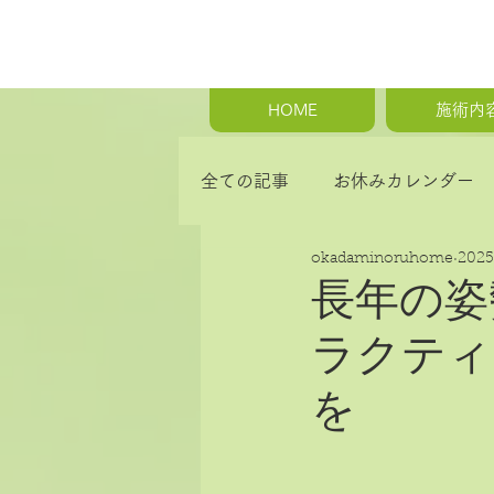
HOME
施術内
全ての記事
お休みカレンダー
okadaminoruhome
202
首の痛み・肩こり・背中の痛み
長年の姿
ラクティ
骨盤矯正・産後の骨盤矯正
を