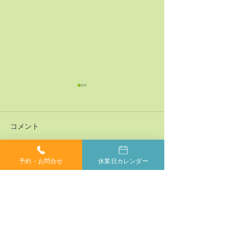
コメント
予約・お問合せ
休業日カレンダー
コメントを追加…
神経系機能の最適化：身
「症状ではなく
体と脳のコミュニケーシ
プローチする」
ョンを円滑にする鍵
ラクティックの
当院では、小さなお子様からご年配の方、妊婦の方ま