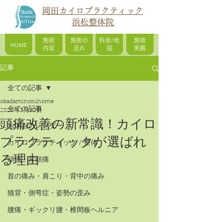
岡田カイロプラクティック
浜松整体院
施術
施術の
料金/地
施術
HOME
内容
流れ
図
実績
記事
全ての記事
okadaminoruhome
全ての記事
2025年3月30日
頭痛改善の新常識！カイロ
お休みカレンダー
プラクティックが選ばれ
カイロプラクティック / 整体
る理由
頭痛・片頭痛
首の痛み・肩こり・背中の痛み
猫背・側弯症・姿勢の歪み
腰痛・ギックリ腰・椎間板ヘルニア