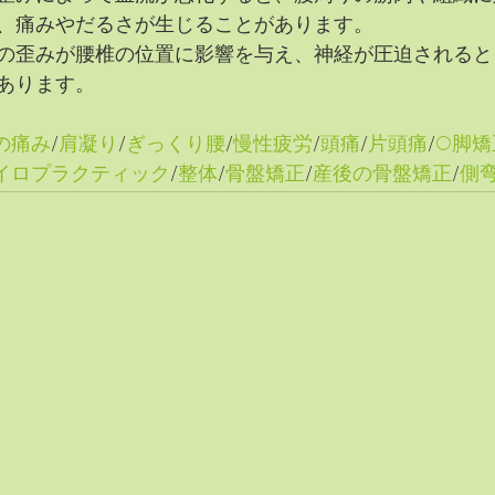
、痛みやだるさが生じることがあります。
の歪みが腰椎の位置に影響を与え、神経が圧迫されると
あります。
の痛み
/
肩凝り
/
ぎっくり腰
/
慢性疲労
/
頭痛
/
片頭痛
/
O脚矯
イロプラクティック
/
整体
/
骨盤矯正
/
産後の骨盤矯正
/
側