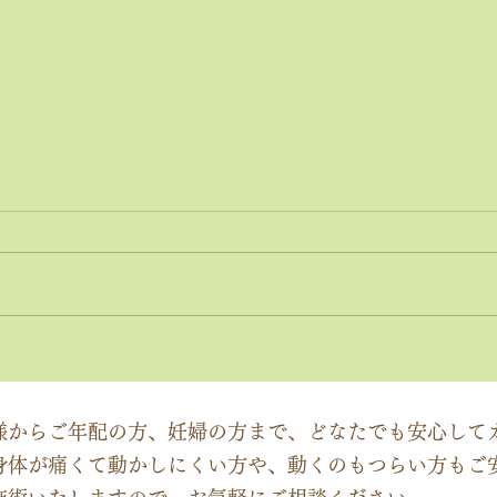
神経系機能の最適化：身体と
「症
脳のコミュニケーションを円
ーチ
滑にする鍵
ック
様からご年配の方、妊婦の方まで、どなたでも安心して
身体が痛くて動かしにくい方や、動くのもつらい方もご