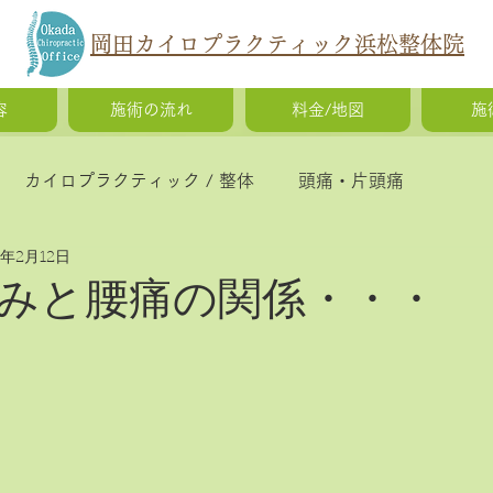
岡田カイロプラクティック浜松整体院
容
施術の流れ
料金/地図
施
カイロプラクティック / 整体
頭痛・片頭痛
5年2月12日
猫背・側弯症・姿勢の歪み
腰痛・ギックリ腰・椎間
みと腰痛の関係・・・
慢性疲労・体調不良
O脚矯正・X脚矯正