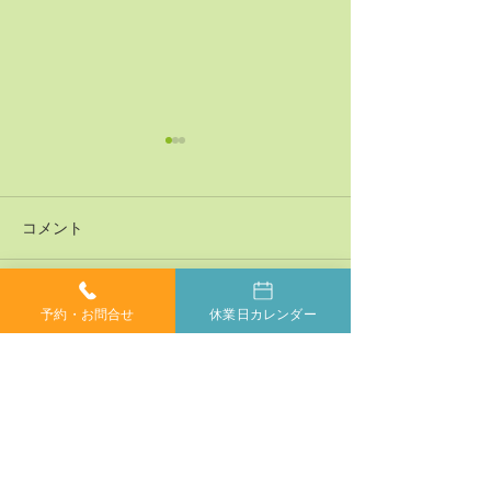
コメント
予約・お問合せ
休業日カレンダー
コメントを追加…
神経系機能の最適化：身
「症状ではなく
体と脳のコミュニケーシ
プローチする」
ョンを円滑にする鍵
ラクティックの
当院では、小さなお子様からご年配の方、妊婦の方ま
で、どなたでも安心してカイロプラクティックを受けて
いただけます。身体が痛くて動かしにくい方や、動くの