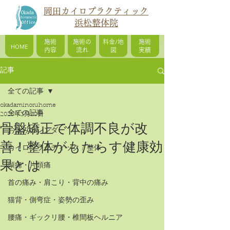
岡田カイロプラクティック
浜松整体院
施術
施術の
料金/地
施術
HOME
内容
流れ
図
実績
記事
全ての記事
okadaminoruhome
全ての記事
2025年3月20日
骨盤矯正で体調不良が改
お休みカレンダー
善！整体がもたらす健康効
カイロプラクティック / 整体
果とは
頭痛・片頭痛
首の痛み・肩こり・背中の痛み
猫背・側弯症・姿勢の歪み
腰痛・ギックリ腰・椎間板ヘルニア