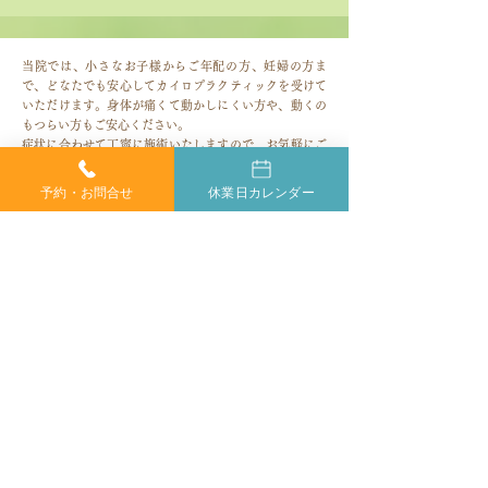
ョンを円滑にする鍵
ラクティックの
当院では、小さなお子様からご年配の方、妊婦の方ま
で、どなたでも安心してカイロプラクティックを受けて
いただけます。身体が痛くて動かしにくい方や、動くの
もつらい方もご安心ください。
症状に合わせて丁寧に施術いたしますので、お気軽にご
相談ください。
予約・お問合せ
休業日カレンダー
​完全
ご相談やご予約は、お電話で
予約制
お気軽にどうぞ
053-462-9923
9:00～20:00
​受付時間
休業日
日曜日・第1第3月曜日
※電話による対応は受付時間内に限らせていただきます。
※当院では、皆様とって最善の治療を提供することを第一
に考えております。
そのため、患者様にご無理な勧誘や商品の販売は一切行わ
ないことをお約束します。