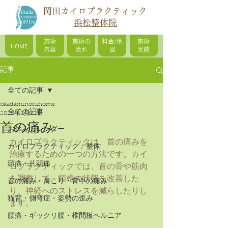
岡田カイロプラクティック
浜松整体院
施術
施術の
料金/地
施術
HOME
内容
流れ
図
実績
記事
全ての記事
okadaminoruhome
全ての記事
2025年2月22日
首の痛み
お休みカレンダー
カイロプラクティックは、首の痛みを
カイロプラクティック / 整体
治療するための一つの方法です。カイ
頭痛・片頭痛
ロプラクティックでは、首の骨や筋肉
を調整して、頸椎の状態を改善した
首の痛み・肩こり・背中の痛み
り、神経へのストレスを減らしたりし
猫背・側弯症・姿勢の歪み
ます。
腰痛・ギックリ腰・椎間板ヘルニア