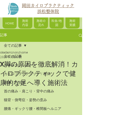
岡田カイロプラクティック
浜松整体院
施術
施術の
料金/地
施術
HOME
内容
流れ
図
実績
記事
全ての記事
okadaminoruhome
全ての記事
2025年3月30日
X脚の原因を徹底解消！カ
お休みカレンダー
イロプラクティックで健
カイロプラクティック / 整体
康的な足へ導く施術法
頭痛・片頭痛
首の痛み・肩こり・背中の痛み
猫背・側弯症・姿勢の歪み
腰痛・ギックリ腰・椎間板ヘルニア