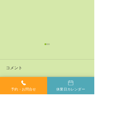
コメント
予約・お問合せ
休業日カレンダー
コメントを追加…
神経系機能の最適化：身
「症状ではなく
体と脳のコミュニケーシ
プローチする」
ョンを円滑にする鍵
ラクティックの
当院では、小さなお子様からご年配の方、妊婦の方ま
で、どなたでも安心してカイロプラクティックを受けて