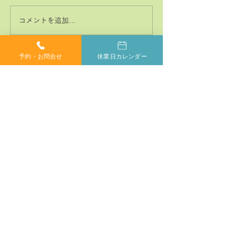
コメントを追加…
神経系機能の最適化：身
「症状ではなく
体と脳のコミュニケーシ
プローチする」
ョンを円滑にする鍵
ラクティックの
予約・お問合せ
休業日カレンダー
当院では、小さなお子様からご年配の方、妊婦の方ま
で、どなたでも安心してカイロプラクティックを受けて
いただけます。身体が痛くて動かしにくい方や、動くの
もつらい方もご安心ください。
症状に合わせて丁寧に施術いたしますので、お気軽にご
相談ください。
​完全
ご相談やご予約は、お電話で
予約制
お気軽にどうぞ
053-462-9923
9:00～20:00
​受付時間
休業日
日曜日・第1第3月曜日