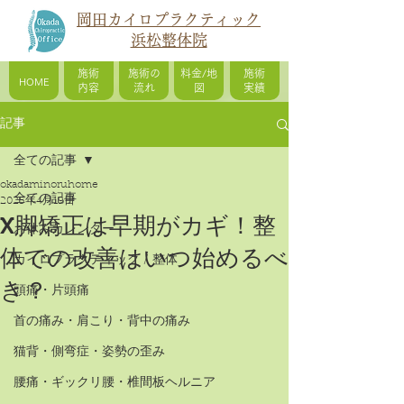
岡田カイロプラクティック
浜松整体院
施術
施術の
料金/地
施術
HOME
内容
流れ
図
実績
記事
全ての記事
okadaminoruhome
全ての記事
2025年4月19日
X脚矯正は早期がカギ！整
お休みカレンダー
体での改善はいつ始めるべ
カイロプラクティック / 整体
き？
頭痛・片頭痛
首の痛み・肩こり・背中の痛み
猫背・側弯症・姿勢の歪み
腰痛・ギックリ腰・椎間板ヘルニア