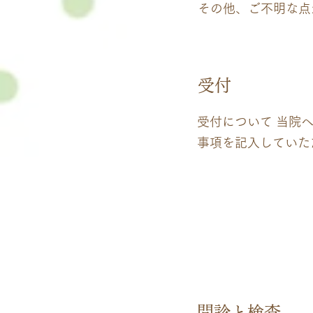
その他、ご不明な点
02
受付
受付について 当院
事項を記入していた
03
問診と検査