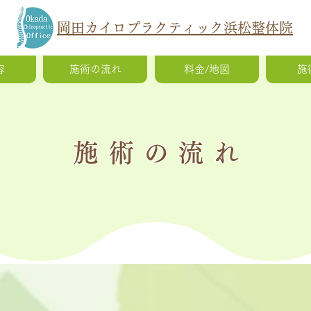
岡田カイロプラクティック浜松整体院
容
施術の流れ
料金/地図
施
施術の流
れ