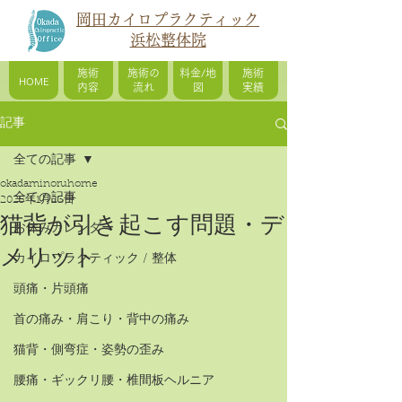
岡田カイロプラクティック
浜松整体院
施術
施術の
料金/地
施術
HOME
内容
流れ
図
実績
記事
全ての記事
okadaminoruhome
全ての記事
2025年1月23日
猫背が引き起こす問題・デ
お休みカレンダー
メリット
カイロプラクティック / 整体
頭痛・片頭痛
首の痛み・肩こり・背中の痛み
猫背・側弯症・姿勢の歪み
腰痛・ギックリ腰・椎間板ヘルニア