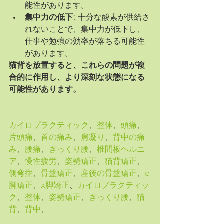
能性があります。
集中力の低下:
 十分な酸素が供給さ
れないことで、集中力が低下し、
仕事や勉強の効率が落ちる可能性
があります。
猫背を放置すると、これらの問題が複
合的に作用し、より深刻な状態になる
可能性があります。
カイロプラクティック
、
整体
、
頭痛
、
片頭痛
、
首の痛み
、
肩凝り
、
背中の痛
み
、
腰痛
、
ぎっくり腰
、
椎間板ヘルニ
ア
、
慢性疲労
、
姿勢矯正
、
猫背矯正
、
側弯症
、
骨盤矯正
、
産後の骨盤矯正
、
o
脚矯正
、
x脚矯正
、
カイロプラクティッ
ク
、
整体
、
姿勢矯正
、
ぎっくり腰
、
猫
背
、
背中
、